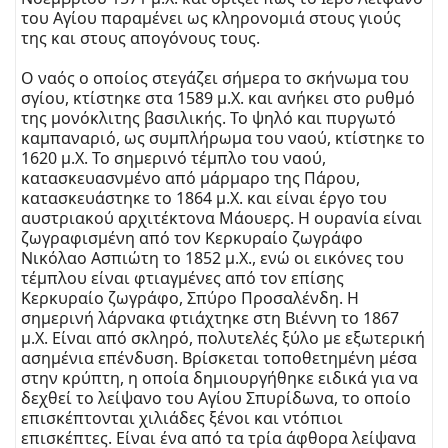
του Αγίου παραμένει ως κληρονομιά στους γιούς
της και στους απογόνους τους.
Ο ναός ο οποίος στεγάζει σήμερα το σκήνωμα του
σγίου, κτίστηκε στα 1589 μ.Χ. και ανήκει στο ρυθμό
της μονόκλιτης βασιλικής. Το ψηλό και πυργωτό
καμπαναριό, ως συμπλήρωμα του ναού, κτίστηκε το
1620 μ.Χ. Το σημερινό τέμπλο του ναού,
κατασκευασνμένο από μάρμαρο της Πάρου,
κατασκευάστηκε το 1864 μ.Χ. και είναι έργο του
αυστριακού αρχιτέκτονα Μάουερς. Η ουρανία είναι
ζωγραφισμένη από τον Κερκυραίο ζωγράφο
Νικόλαο Ασπιώτη το 1852 μ.Χ., ενώ οι εικόνες του
τέμπλου είναι φτιαγμένες από τον επίσης
Κερκυραίο ζωγράφο, Σπύρο Προσαλένδη. Η
σημερινή λάρνακα φτιάχτηκε στη Βιέννη το 1867
μ.Χ. Είναι από σκληρό, πολυτελές ξύλο με εξωτερική
ασημένια επένδυση. Βρίσκεται τοποθετημένη μέσα
στην κρύπτη, η οποία δημιουργήθηκε ειδικά για να
δεχθεί το λείψανο του Αγίου Σπυρίδωνα, το οποίο
επισκέπτονται χιλιάδες ξένοι και ντόπιοι
επισκέπτες. Είναι ένα από τα τρία άφθορα λείψανα