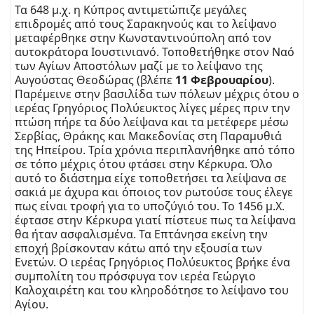
Τα 648 μ.χ. η Κύπρος αντιμετώπιζε μεγάλες
επιδρομές από τους Σαρακηνούς και το λείψανο
μεταφέρθηκε στην Κωνσταντινούπολη από τον
αυτοκράτορα Ιουστινιανό. Τοποθετήθηκε στον Ναό
των Αγίων Αποστόλων μαζί με το λείψανο της
Αυγούστας Θεοδώρας (βλέπε
11 Φεβρουαρίου
).
Παρέμεινε στην βασιλίδα των πόλεων μέχρις ότου ο
ιερέας Γρηγόριος Πολύευκτος λίγες μέρες πριν την
πτώση πήρε τα δύο λείψανα και τα μετέφερε μέσω
Σερβίας, Θράκης και Μακεδονίας στη Παραμυθιά
της Ηπείρου. Τρία χρόνια περιπλανήθηκε από τόπο
σε τόπο μέχρις ότου φτάσει στην Κέρκυρα. Όλο
αυτό το διάστημα είχε τοποθετήσει τα λείψανα σε
σακιά με άχυρα και όποιος τον ρωτούσε τους έλεγε
πως είναι τροφή για το υποζύγιό του. Το 1456 μ.Χ.
έφτασε στην Κέρκυρα γιατί πίστευε πως τα λείψανα
θα ήταν ασφαλισμένα. Τα Επτάνησα εκείνη την
εποχή βρίσκονταν κάτω από την εξουσία των
Ενετών. Ο ιερέας Γρηγόριος Πολύευκτος βρήκε ένα
συμπολίτη του πρόσφυγα τον ιερέα Γεώργιο
Καλοχαιρέτη και του κληροδότησε το λείψανο του
Αγίου.