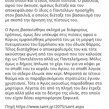
στον οποίο και ο ίδιος πλέον πίστευε. Ο βασιλιάς
αφού τον άκουσε, αμέσως διέταξε και τον
αποκεφάλισαν. Ο ίδιος ο Παντελέων προσήχθη
στον βασιλιά, ο οποίος διέταξε τον βασανισμό του
με σκοπό την άρνηση της πίστεώς του.
Ο Άγιος βασανίσθηκε σκληρά με διάφορους
τρόπους, όμως δεν υπέκυψε στις πιέσεις αφού ο
Κύριος εμφανίσθηκε μπροστά του με τη μορφή του
πνευματικού του Ερμόλαου και του έδωσε θάρρος.
Τέλος διατάχθηκε ο αποκεφαλισμός του και τότε
ακούστηκε φωνή από τον ουρανό που τον καλούσε
όχι ως Παντελέοντα αλλά ως Παντελεήμονα. Μόλις
όμως ο δήμιος άπλωσε το χέρι του για να κόψει με
το σπαθί του το κεφάλι του Αγίου, το σπαθί λύγισε
και το σίδερο έλιωσε σαν κερί. Μπροστά σε τέτοιο
θαύμα και οι παραβρισκόμενοι στρατιώτες έγιναν
χριστιανοί. Τότε ο Άγιος εκουσίως παραδόθηκε στο
μαρτύριο. Λέγεται ότι από τη πληγή του δεν έτρεξε
αίμα αλλά γάλα και το δέντρο της ελιάς, στο οποίο
τον είχαν δέσει καρποφόρησε ξαφνικά.
Πηγή
https://www.saint.gr/2075/saint.aspx