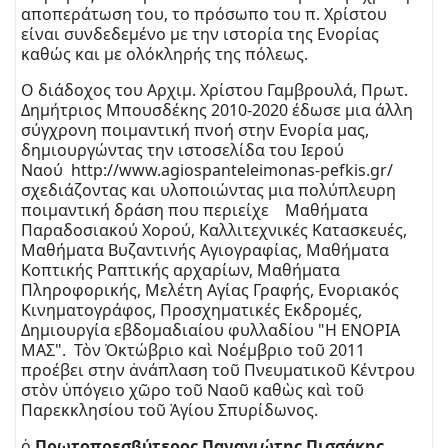
αποπεράτωση του, το πρόσωπο του π. Χρίστου
είναι συνδεδεμένο με την ιστορία της Ενορίας
καθώς και με ολόκληρής της πόλεως.
Ο διάδοχος του Αρχιμ. Χρίστου Γαμβρουλά, Πρωτ.
Δημήτριος Μπουσδέκης 2010-2020 έδωσε μια άλλη
σύγχρονη ποιμαντική πνοή στην Ενορία μας,
δημιουργώντας την ιστοσελίδα του Ιερού
Ναού
http://www.agiospanteleimonas-pefkis.gr/
σχεδιάζοντας και υλοποιώντας μια πολύπλευρη
ποιμαντική δράση που περιείχε Μαθήματα
Παραδοσιακού Χορού, Καλλιτεχνικές Κατασκευές,
Μαθήματα Βυζαντινής Αγιογραφίας, Μαθήματα
Κοπτικής Ραπτικής αρχαρίων, Μαθήματα
Πληροφορικής, Μελέτη Αγίας Γραφής, Ενοριακός
Κινηματογράφος, Προσχηματικές Εκδρομές,
Δημιουργία εβδομαδιαίου φυλλαδίου "Η ΕΝΟΡΙΑ
ΜΑΣ". Τὸν Ὀκτώβριο καὶ Νοέμβριο τοῦ 2011
προέβει στην ἀνάπλαση τοῦ Πνευματικοῦ Κέντρου
στὸν ὑπόγειο χῶρο τοῦ Ναοῦ καθὼς καὶ τοῦ
Παρεκκλησίου τοῦ Ἁγίου Σπυρίδωνος.
ὁ
Πρωτοπρεσβύτερος Παναγιώτης Πισσάκης