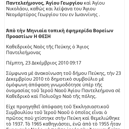
Παντελεήμονος, Ἁγίου Γεωργίου
καὶ Ἁγίου
Νικολάου, καθώς και λείψανα του Άγιου
Νεομάρτύρος Γεωργίου του εν Ιωαννίνης .
Ἀπὸ τὴν Μηνιαία τοπικὴ ἐφημερίδα Βορείων
Προαστίων Η ΘΕΣΗ
Καθεδρικὸς Ναὸς τῆς Πεύκης ὁ Ἅγιος
Παντελεήμονας
Πέμπτη, 23 Δεκέμβριος 2010 09:17
Σύμφωνα μὲ ἀνακοίνωση τοῦ δήμου Πεύκης, τὴν 23
Δεκεμβρίου 2010 τὸ δημοτικὸ συμβούλιο μὲ
ὁμόφωνη ἀπόφαση γνωμοδότησε ὑπὲρ τῆς
ὀνομασίας τοῦ Ἱεροῦ Ναοῦ Ἁγίου Παντελεήμονα σὲ
Καθεδρικὸ καὶ Πολιοῦχο Ναὸ τῆς πόλης.
Είχε προηγηθεῖ ἀπόφαση τοῦ Ἐκκλησιαστικοῦ
Συμβουλίου τοῦ Ἱεροῦ Ναοῦ ὁ ὁποῖος εἶναι ὁ
πρῶτος ποὺ χτίστηκε στὴν Πεύκη καὶ θεμελιώθηκε
τὸ 1937. Τὸ 1965 καθηγιάστει, ἐνῶ ἀπὸ τὸ 1955 ἦταν