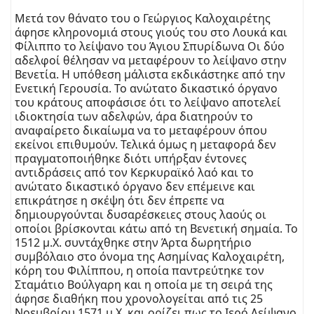
Μετά τον θάνατο του ο Γεώργιος Καλοχαιρέτης
άφησε κληρονομιά στους γιούς του στο Λουκά και
Φίλιππο το λείψανο του Άγιου Σπυρίδωνα Οι δύο
αδελφοί θέλησαν να μεταφέρουν το λείψανο στην
Βενετία. Η υπόθεση μάλιστα εκδικάστηκε από την
Ενετική Γερουσία. Το ανώτατο δικαστικό όργανο
του κράτους αποφάσισε ότι το λείψανο αποτελεί
ιδιοκτησία των αδελφών, άρα διατηρούν το
αναφαίρετο δικαίωμα να το μεταφέρουν όπου
εκείνοι επιθυμούν. Τελικά όμως η μεταφορά δεν
πραγματοποιήθηκε διότι υπήρξαν έντονες
αντιδράσεις από τον Κερκυραϊκό λαό και το
ανώτατο δικαστικό όργανο δεν επέμεινε και
επικράτησε η σκέψη ότι δεν έπρεπε να
δημιουργούνται δυσαρέσκειες στους λαούς οι
οποίοι βρίσκονται κάτω από τη Βενετική σημαία. Το
1512 μ.Χ. συντάχθηκε στην Άρτα δωρητήριο
συμβόλαιο στο όνομα της Ασημίνας Καλοχαιρέτη,
κόρη του Φιλίππου, η οποία παντρεύτηκε τον
Σταμάτιο Βούλγαρη και η οποία με τη σειρά της
άφησε διαθήκη που χρονολογείται από τις 25
Νοεμβρίου 1571 μ.Χ. και ορίζει πως το Ιερό Λείψανο