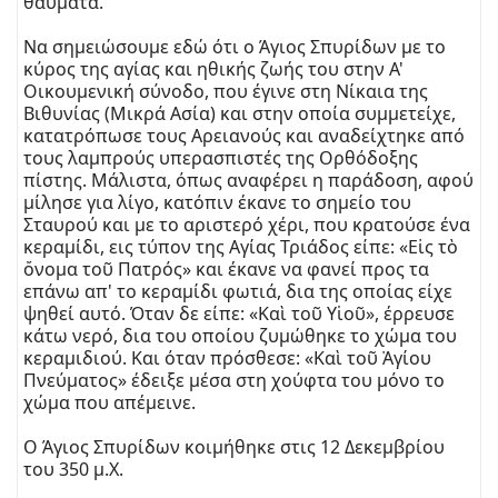
θαύματα.
Να σημειώσουμε εδώ ότι ο Άγιος Σπυρίδων με το
κύρος της αγίας και ηθικής ζωής του στην Α'
Οικουμενική σύνοδο, που έγινε στη Νίκαια της
Βιθυνίας (Μικρά Ασία) και στην οποία συμμετείχε,
κατατρόπωσε τους Αρειανούς και αναδείχτηκε από
τους λαμπρούς υπερασπιστές της Ορθόδοξης
πίστης. Μάλιστα, όπως αναφέρει η παράδοση, αφού
μίλησε για λίγο, κατόπιν έκανε το σημείο του
Σταυρού και με το αριστερό χέρι, που κρατούσε ένα
κεραμίδι, εις τύπον της Αγίας Τριάδος είπε: «Εἰς τὸ
ὄνομα τοῦ Πατρός» και έκανε να φανεί προς τα
επάνω απ' το κεραμίδι φωτιά, δια της οποίας είχε
ψηθεί αυτό. Όταν δε είπε: «Καὶ τοῦ Υἱοῦ», έρρευσε
κάτω νερό, δια του οποίου ζυμώθηκε το χώμα του
κεραμιδιού. Και όταν πρόσθεσε: «Καὶ τοῦ Ἁγίου
Πνεύματος» έδειξε μέσα στη χούφτα του μόνο το
χώμα που απέμεινε.
Ο Άγιος Σπυρίδων κοιμήθηκε στις 12 Δεκεμβρίου
του 350 μ.Χ.