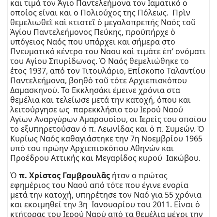
και τιμά τον Άγιο Παντελεήμονα τον Ιαματικό ο
οποίος είναι και ο Πολιούχος της Πόλεως. Πρὶν
θεμελιωθεῖ καὶ κτιστεῖ ὁ μεγαλοπρεπής Ναός τοῦ
Ἁγίου Παντελεήμονος Πεύκης, προϋπήρχε ὁ
υπόγειος Ναός που υπάρχει και σήμερα στο
Πνευματικό κέντρο του Ναου καὶ τιμάτε ἐπ’ ονόματι
του Αγίου Σπυρίδωνος. Ὁ Ναός θεμελιώθηκε το
έτος 1937, από τον Τιτουλάριο, Επίσκοπο Ταλαντίου
Παντελεήμονα, βοηθὸ τοῦ τότε Αρχιεπισκόπου
Δαμασκηνού. Το Εκκλησάκι έμεινε χρόνια στα
θεμέλια και τελείωσε μετά την κατοχή, όπου και
λειτούργησε ως παρεκκλήσιο του Ιερού Ναού
Αγίων Αναργύρων Αμαρουσίου, οι Ιερείς του οποίου
το εξυπηρετούσαν ὁ π. Λεωνίδας και ὁ π. Συμεών. Ὁ
Κυρίως Ναός καθαγιάστηκε την 7η Νοεμβρίου 1965
υπό του πρώην Αρχιεπισκόπου Αθηνών και
Προέδρου Αττικής και Μεγαρίδος κυρού Ιακώβου.
Ὁ
π. Χρίστος Γαμβρουλᾶς
ήταν ο πρώτος
εφημέριος του Ναού από τότε που έγινε ενορία
μετά την κατοχή, υπηρέτησε τον Ναό για 55 χρόνια
και εκοιμηθεί την 3η Ιανουαρίου του 2011. Είναι ὁ
κτήτορας του Ιερού Ναού από τα θεμέλια μέχρι την