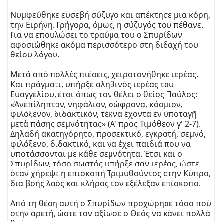
Νυμφεύθηκε ευσεβή σύζυγο και απέκτησε μια κόρη,
την Ειρήνη. Γρήγορα, όμως, η σύζυγός του πέθανε.
Για να επουλώσει το τραύμα του ο Σπυρίδων
αφοσιώθηκε ακόμα περισσότερο στη διδαχή του
θείου λόγου.
Μετά από πολλές πιέσεις, χειροτονήθηκε ιερέας.
Και πράγματι, υπήρξε αληθινός ιερέας του
Ευαγγελίου, έτσι όπως τον θέλει ο θείος Παύλος:
«Ἀνεπίληπτον, νηφάλιον, σώφρονα, κόσμιον,
φιλόξενον, διδακτικόν, τέκνα ἔχοντα ἐν ὑποταγῇ
μετὰ πάσης σεμνότητας» (Α' προς Τιμόθεον γ' 2-7).
Δηλαδή ακατηγόρητο, προσεκτικό, εγκρατή, σεμνό,
φιλόξενο, διδακτικό, και να έχει παιδιά που να
υποτάσσονται με κάθε σεμνότητα. Έτσι και ο
Σπυρίδων, τόσο σωστός υπήρξε σαν ιερέας, ώστε
όταν χήρεψε η επισκοπή Τριμυθούντος στην Κύπρο,
δια βοής λαός και κλήρος τον εξέλεξαν επίσκοπο.
Από τη θέση αυτή ο Σπυρίδων προχώρησε τόσο πού
στην αρετή, ώστε τον αξίωσε ο Θεός να κάνει πολλά