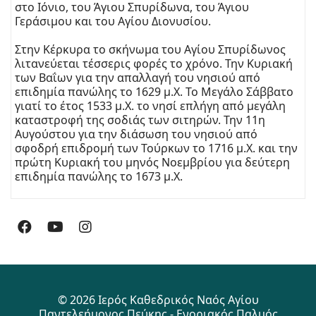
στο Ιόνιο, του Άγιου Σπυρίδωνα, του Άγιου
Γεράσιμου και του Αγίου Διονυσίου.
Στην Κέρκυρα το σκήνωμα του Αγίου Σπυρίδωνος
λιτανεύεται τέσσερις φορές το χρόνο. Την Κυριακή
των Βαΐων για την απαλλαγή του νησιού από
επιδημία πανώλης το 1629 μ.Χ. Το Μεγάλο Σάββατο
γιατί το έτος 1533 μ.Χ. το νησί επλήγη από μεγάλη
καταστροφή της σοδιάς των σιτηρών. Την 11η
Αυγούστου για την διάσωση του νησιού από
σφοδρή επιδρομή των Τούρκων το 1716 μ.Χ. και την
πρώτη Κυριακή του μηνός Νοεμβρίου για δεύτερη
επιδημία πανώλης το 1673 μ.Χ.
© 2026 Ιερός Καθεδρικός Ναός Αγίου
Παντελεήμονος Πεύκης - Ενοριακός Παλμός