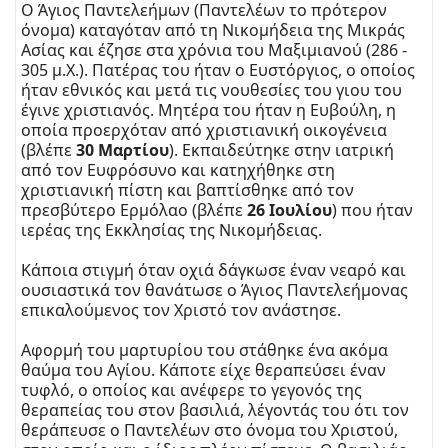
Ο Άγιος Παντελεήμων (Παντελέων το πρότερον
όνομα) καταγόταν από τη Νικομήδεια της Μικράς
Ασίας και έζησε στα χρόνια του Μαξιμιανού (286 -
305 μ.Χ.). Πατέρας του ήταν ο Ευστόργιος, ο οποίος
ήταν εθνικός και μετά τις νουθεσίες του γιου του
έγινε χριστιανός. Μητέρα του ήταν η Ευβούλη, η
οποία προερχόταν από χριστιανική οικογένεια
(βλέπε
30 Μαρτίου
). Εκπαιδεύτηκε στην ιατρική
από τον Ευφρόσυνο και κατηχήθηκε στη
χριστιανική πίστη και βαπτίσθηκε από τον
πρεσβύτερο Ερμόλαο (βλέπε
26 Ιουλίου
) που ήταν
ιερέας της Εκκλησίας της Νικομήδειας.
Κάποια στιγμή όταν οχιά δάγκωσε έναν νεαρό και
ουσιαστικά τον θανάτωσε ο Άγιος Παντελεήμονας
επικαλούμενος τον Χριστό τον ανάστησε.
Αφορμή του μαρτυρίου του στάθηκε ένα ακόμα
θαύμα του Αγίου. Κάποτε είχε θεραπεύσει έναν
τυφλό, ο οποίος και ανέφερε το γεγονός της
θεραπείας του στον βασιλιά, λέγοντάς του ότι τον
θεράπευσε ο Παντελέων στο όνομα του Χριστού,