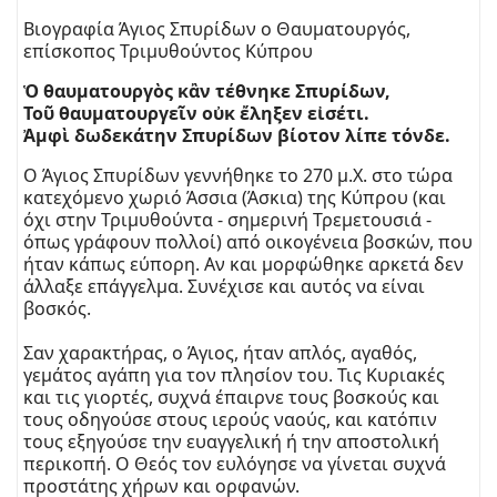
Βιογραφία Άγιος Σπυρίδων ο Θαυματουργός,
επίσκοπος Τριμυθούντος Κύπρου
Ὁ θαυματουργὸς κἂν τέθνηκε Σπυρίδων,
Τοῦ θαυματουργεῖν οὐκ ἔληξεν εἰσέτι.
Ἀμφὶ δωδεκάτην Σπυρίδων βίοτον λίπε τόνδε.
Ο Άγιος Σπυρίδων γεννήθηκε το 270 μ.Χ. στο τώρα
κατεχόμενο χωριό Άσσια (Άσκια) της Κύπρου (και
όχι στην Τριμυθούντα - σημερινή Τρεμετουσιά -
όπως γράφουν πολλοί) από οικογένεια βοσκών, που
ήταν κάπως εύπορη. Αν και μορφώθηκε αρκετά δεν
άλλαξε επάγγελμα. Συνέχισε και αυτός να είναι
βοσκός.
Σαν χαρακτήρας, ο Άγιος, ήταν απλός, αγαθός,
γεμάτος αγάπη για τον πλησίον του. Τις Κυριακές
και τις γιορτές, συχνά έπαιρνε τους βοσκούς και
τους οδηγούσε στους ιερούς ναούς, και κατόπιν
τους εξηγούσε την ευαγγελική ή την αποστολική
περικοπή. Ο Θεός τον ευλόγησε να γίνεται συχνά
προστάτης χήρων και ορφανών.