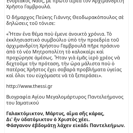
Ἐνοριακὸς Ναός, μὲ πρῶτο ἱερέα τὸν Ἀρχιμανδρίτη
Χρῆστο Γαμβρουλά.
Ὁ δήμαρχος Πεύκης Γιάννης Θεοδωρακόπουλος σὲ
δηλώσεις τοῦ τόνισε:
«Ἦταν ἕνα θέμα ποὺ ἔμενε ἀνοικτὸ χρόνια. Τὸ
ἐκκλησιαστικὸ συμβούλιο ὑπὸ τὴν προεδρία τοῦ
ἀρχιμανδρίτη Χρήστου Γαμβρουλᾶ πῆρε πράσινο
ἀπὸ τὸ νέο Μητροπολίτη τὸ καλοκαίρι καὶ
προχώρησε ἀμέσως. Ἦταν γιὰ ἐμᾶς ἱερὸ χρέος νὰ
δεχτοῦμε τὴν πρόταση, τὴν ὥρα μάλιστα ποὺ ὁ
πατέρας Χρῆστος ἔχει σοβαρὰ προβλήματα ὑγείας
καὶ ὅλοι του εὐχόμαστε νὰ τὰ ξεπεράσει».
http://www.thessi.gr
Βιογραφία Αγίου Μεγαλομάρτυρος Παντελεήμονος
του Ιαματικού
Γαλακτόμικτον, Μάρτυς, αἷμα σῆς κάρας,
Δι' ἣν ὑδατόμικτον ὁ Χριστὸς χέει.
Φάσγανον ἑβδομάτῃ λάχεν εἰκάδι Παντελεήμων.