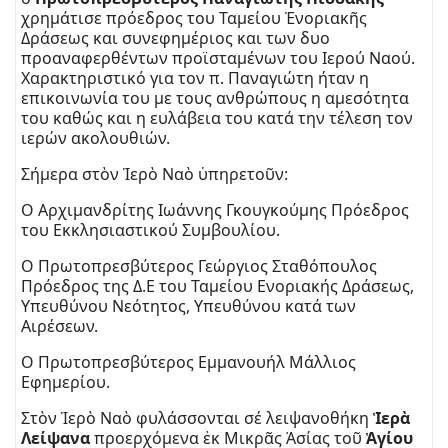
χρημάτισε πρόεδρος του Ταμείου Ἐνοριακῆς
Δράσεως και συνεφημέριος και των δυο
προαναφερθέντων προϊσταμένων του Ιερού Ναού.
Χαρακτηριστικό για τον π. Παναγιώτη ήταν η
επικοινωνία του με τους ανθρώπους η αμεσότητα
του καθώς και η ευλάβεια του κατά την τέλεση τον
ιερών ακολουθιών.
Σήμερα στὸν Ἱερὸ Ναὸ ὑπηρετοῦν:
Ο Αρχιμανδρίτης Ιωάννης Γκουγκούμης Πρόεδρος
του Εκκλησιαστικού Συμβουλίου.
Ο Πρωτοπρεσβύτερος Γεώργιος Σταθόπουλος
Πρόεδρος της Δ.Ε του Ταμείου Ενοριακής Δράσεως,
Υπευθύνου Νεότητος, Υπευθύνου κατά των
Αιρέσεων.
Ο Πρωτοπρεσβύτερος Εμμανουήλ Μάλλιος
Εφημερίου.
Στὸν Ἱερὸ Ναὸ φυλάσσονται σέ λειψανοθήκη
Ἱερὰ
Λείψανα
προερχόμενα ἐκ Μικρᾶς Ἀσίας τοῦ
Ἁγίου